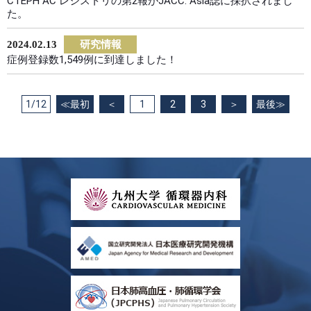
CTEPH AC レジストリの第2報がJACC: Asia誌に採択されまし
た。
2024.02.13
研究情報
症例登録数1,549例に到達しました！
1/12
≪最初
＜
1
2
3
＞
最後≫