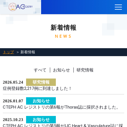
トップ
新着情報
CTEPH AC Registryについて
NEWS
参加施設一覧
参加施設の方へ
トップ
＞ 新着情報
レジストリに参加するには
すべて
お知らせ
研究情報
関連リンク
お問い合わせ
2026.05.24
研究情報
症例登録数2,217例に到達しました！
English
2026.01.07
お知らせ
CTEPH AC レジストリの第6報がThorax誌に採択されました。
2025.10.23
お知らせ
CTEPH AC レジストリの第5報がIJC Heart & Vasculature誌に採