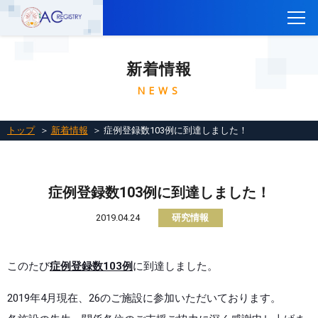
トップ
新着情報
CTEPH AC Registryについて
NEWS
参加施設一覧
参加施設の方へ
トップ
＞
新着情報
＞ 症例登録数103例に到達しました！
レジストリに参加するには
関連リンク
症例登録数103例に到達しました！
お問い合わせ
2019.04.24
研究情報
English
このたび
症例登録数103例
に到達しました。
2019年4月現在、26のご施設に参加いただいております。