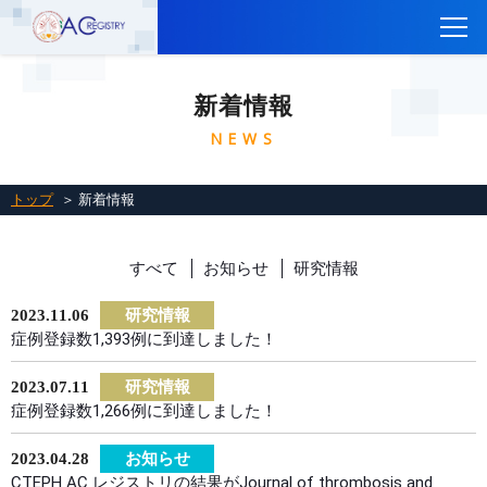
トップ
新着情報
CTEPH AC Registryについて
NEWS
参加施設一覧
参加施設の方へ
トップ
＞ 新着情報
レジストリに参加するには
すべて
お知らせ
研究情報
関連リンク
お問い合わせ
2023.11.06
研究情報
症例登録数1,393例に到達しました！
English
2023.07.11
研究情報
症例登録数1,266例に到達しました！
2023.04.28
お知らせ
CTEPH AC レジストリの結果がJournal of thrombosis and