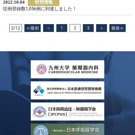
2022.10.04
研究情報
症例登録数1,056例に到達しました！
2/12
≪最初
＜
1
2
3
＞
最後≫