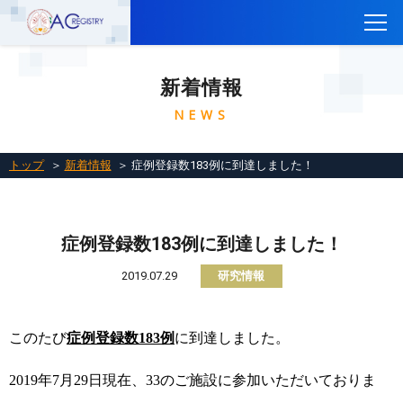
トップ
新着情報
CTEPH AC Registryについて
NEWS
参加施設一覧
参加施設の方へ
トップ
＞
新着情報
＞ 症例登録数183例に到達しました！
レジストリに参加するには
関連リンク
症例登録数183例に到達しました！
お問い合わせ
2019.07.29
研究情報
English
このたび
症例登録数
183
例
に到達しました。
2019
年
7
月
29
日現在、
33
のご施設に参加いただいておりま