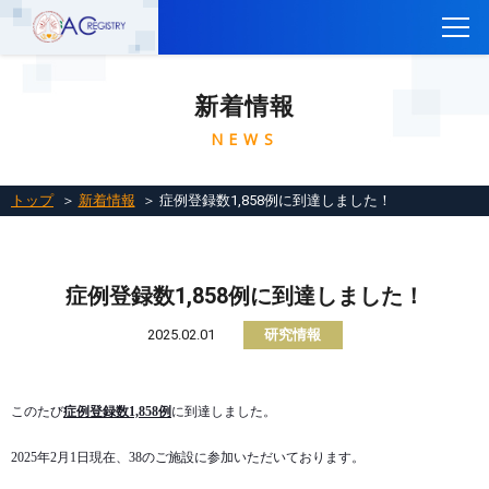
トップ
新着情報
CTEPH AC Registryについて
NEWS
参加施設一覧
参加施設の方へ
トップ
＞
新着情報
＞ 症例登録数1,858例に到達しました！
レジストリに参加するには
関連リンク
症例登録数1,858例に到達しました！
お問い合わせ
2025.02.01
研究情報
English
このたび
症例登録数
1,858
例
に到達しました。
2025
年
2
月
1
日現在、
38
のご施設に参加いただいております。