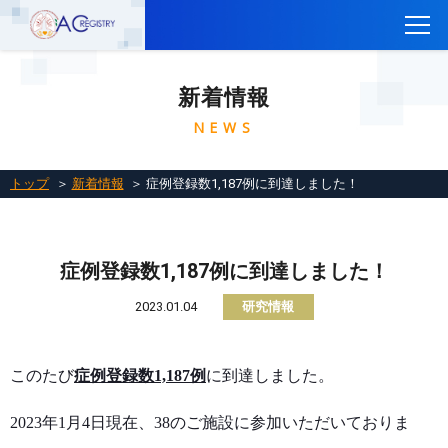
トップ
新着情報
CTEPH AC Registryについて
NEWS
参加施設一覧
参加施設の方へ
トップ
＞
新着情報
＞ 症例登録数1,187例に到達しました！
レジストリに参加するには
関連リンク
症例登録数1,187例に到達しました！
お問い合わせ
2023.01.04
研究情報
English
このたび
症例登録数1,187例
に到達しました。
2023
年1月4日現在、
38
のご施設に参加いただいておりま