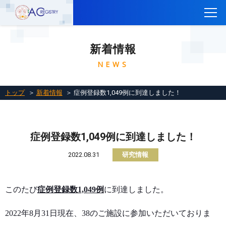
トップ
新着情報
CTEPH AC Registryについて
NEWS
参加施設一覧
参加施設の方へ
トップ
＞
新着情報
＞ 症例登録数1,049例に到達しました！
レジストリに参加するには
関連リンク
症例登録数1,049例に到達しました！
お問い合わせ
2022.08.31
研究情報
English
このたび
症例登録数1,049例
に到達しました。
2022
年8月31日現在、
38
のご施設に参加いただいておりま