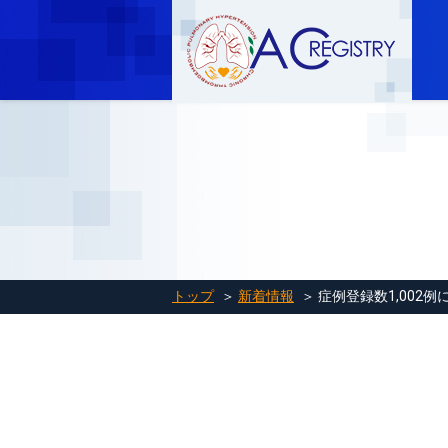
トップ
＞
新着情報
＞ 症例登録数1,002